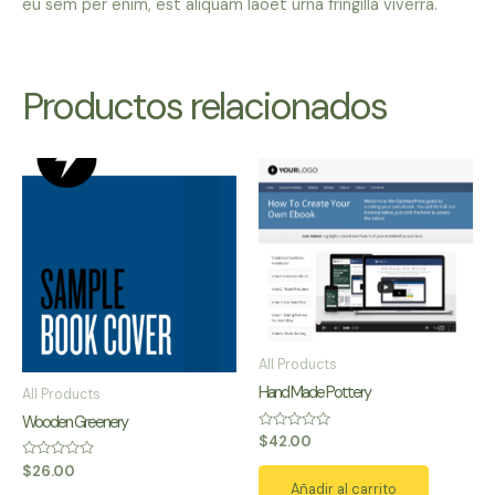
eu sem per enim, est aliquam laoet urna fringilla viverra.
Productos relacionados
All Products
Hand Made Pottery
All Products
Wooden Greenery
Valorado
$
42.00
con
0
Valorado
$
26.00
de
con
Añadir al carrito
5
0