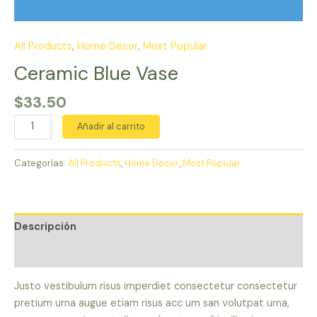
All Products
,
Home Decor
,
Most Popular
Ceramic Blue Vase
$
33.50
Ceramic
Añadir al carrito
Blue
Vase
Categorías:
All Products
,
Home Decor
,
Most Popular
cantidad
Descripción
Valoraciones (0)
Justo vestibulum risus imperdiet consectetur consectetur
pretium urna augue etiam risus acc um san volutpat urna,